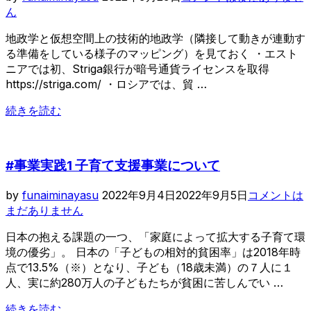
稿
り”
ん
日:
地政学と仮想空間上の技術的地政学（隣接して動きが連動す
る準備をしている様子のマッピング）を見ておく ・エスト
ニアでは初、Striga銀行が暗号通貨ライセンスを取得
https://striga.com/ ・ロシアでは、貿 …
“最
続きを読む
近
の
気
#事業実践1 子育て支援事業について
に
な
投
by
funaiminayasu
2022年9月4日
2022年9月5日
コメントは
る
稿
まだありません
ニ
日:
ュ
日本の抱える課題の一つ、「家庭によって拡大する子育て環
ー
境の優劣」。 日本の「子どもの相対的貧困率」は2018年時
ス
点で13.5%（※）となり、子ども（18歳未満）の７人に１
＃
人、実に約280万人の子どもたちが貧困に苦しんでい …
ブ
“#
ロ
続きを読む