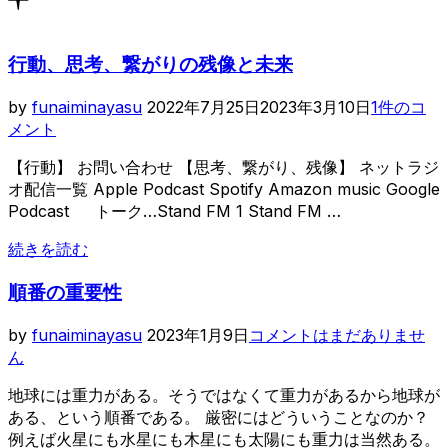
ス
り
替
ク
え
ロ
る
行動、思考、繋がりの残像と未来
ー
ル
投
by
funaiminayasu
2022年7月25日
2023年3月10日
1件のコ
稿
メント
日:
【行動】 お問い合わせ 【思考、繋がり、残像】 ネットラジ
オ配信一覧 Apple Podcast Spotify Amazon music Google
Podcast トーク…Stand FM 1 Stand FM …
“行
続きを読む
動、
順番の重要性
思
考、
投
by
funaiminayasu
2023年1月9日
コメントはまだありませ
繋
稿
ん
が
日:
り
地球には重力がある。そうではなくて重力があるから地球が
の
ある、という順番である。 厳密にはどういうことなのか？
残
例えば火星にも水星にも木星にも太陽にも重力は当然ある。
像