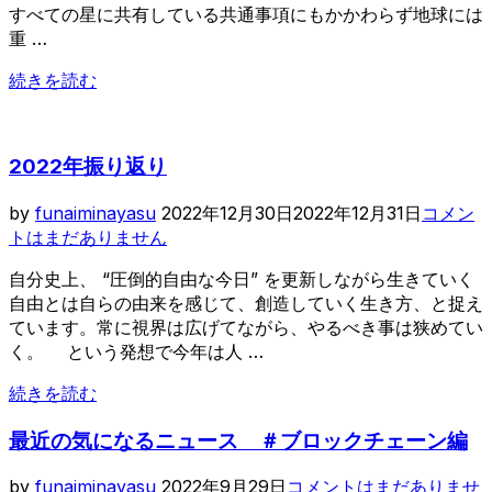
すべての星に共有している共通事項にもかかわらず地球には
と
重 …
未
来”
“順
続きを読む
番
の
重
2022年振り返り
要
性”
投
by
funaiminayasu
2022年12月30日
2022年12月31日
コメン
稿
トはまだありません
日:
自分史上、 “圧倒的自由な今日” を更新しながら生きていく
自由とは自らの由来を感じて、創造していく生き方、と捉え
ています。常に視界は広げてながら、やるべき事は狭めてい
く。 という発想で今年は人 …
“2022
続きを読む
年
振
最近の気になるニュース ＃ブロックチェーン編
り
投
返
by
funaiminayasu
2022年9月29日
コメントはまだありませ