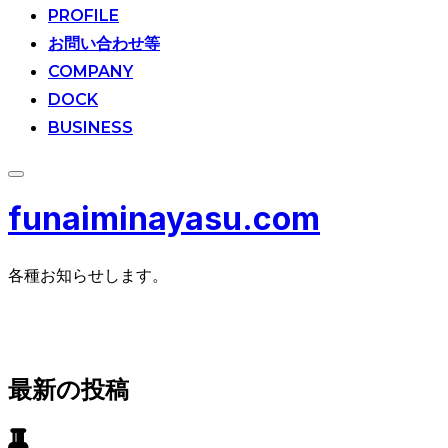
ン
PROFILE
テ
お問い合わせ等
ン
ツ
COMPANY
へ
DOCK
ス
BUSINESS
キ
ッ
プ
サ
イ
funaiminayasu.com
ド
バ
ー
と
各種お知らせします。
ナ
ビ
毎週更新中オンラインラジオ放送
ゲ
ー
本
シ
ョ
文
最新の投稿
ン
ま
を
で
切