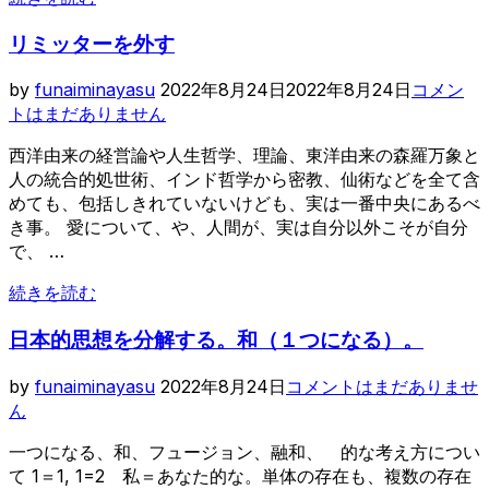
事
ッ
業
リミッターを外す
ク
実
チ
投
践
by
funaiminayasu
2022年8月24日
2022年8月24日
コメン
ェ
稿
1
トはまだありません
ー
子
日:
ン
西洋由来の経営論や人生哲学、理論、東洋由来の森羅万象と
育
編”
人の統合的処世術、インド哲学から密教、仙術などを全て含
て
めても、包括しきれていないけども、実は一番中央にあるべ
支
き事。 愛について、や、人間が、実は自分以外こそが自分
援
で、 …
事
業
“リ
続きを読む
に
ミ
つ
日本的思想を分解する。和（１つになる）。
ッ
い
タ
て”
投
by
funaiminayasu
2022年8月24日
コメントはまだありませ
ー
稿
ん
を
日:
外
一つになる、和、フュージョン、融和、 的な考え方につい
す”
て 1＝1, 1=2 私＝あなた的な。単体の存在も、複数の存在