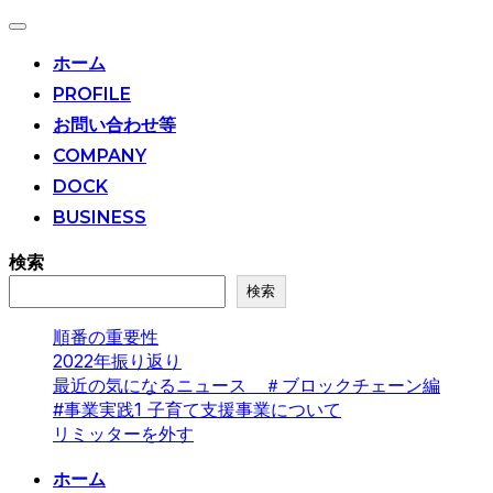
ナ
ビ
ホーム
ゲ
PROFILE
ー
シ
お問い合わせ等
ョ
ン
COMPANY
切
DOCK
り
替
BUSINESS
え
検索
検索
順番の重要性
2022年振り返り
最近の気になるニュース ＃ブロックチェーン編
#事業実践1 子育て支援事業について
リミッターを外す
コ
ホーム