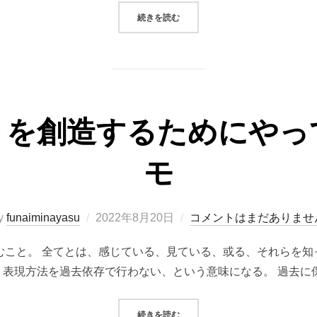
“日本的思想を分解する。和（１つに
続きを読む
トを創造するためにやっ
モ
投
y
funaiminayasu
2022年8月20日
コメントはまだありませ
稿
こと。 全てとは、感じている、見ている、或る、それらを知っ
日:
、表現方法を過去依存で行わない、という意味になる。 過去に保
“プロジェクトを創造するためにや
続きを読む