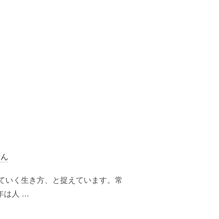
せん
していく生き方、と捉えています。常
は人 …