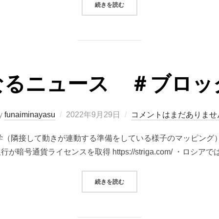
“2022年振り返り”
続きを読む
なるニュース ＃ブロッ
投
y
funaiminayasu
2022年9月29日
コメントはまだありませ
稿
学（隣接して動きが連動する準備をしている様子のマッピング）
日:
a銀行が暗号通貨ライセンスを取得 https://striga.com/ ・ロシア
“最近の気になるニュース ＃ブロ
続きを読む