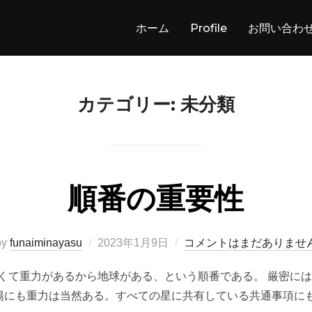
ホーム
Profile
お問い合わ
カテゴリー:
未分類
順番の重要性
投
by
funaiminayasu
2023年1月9日
コメントはまだありませ
稿
くて重力があるから地球がある、という順番である。 厳密には
日:
陽にも重力は当然ある。すべての星に共有している共通事項にも