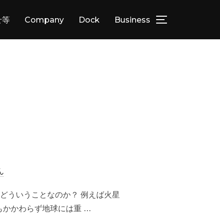
せ等
Company
Dock
Business
サイドバーとナ
ん
どういうことなのか？ 例えば火星
かかわらず地球には重 …