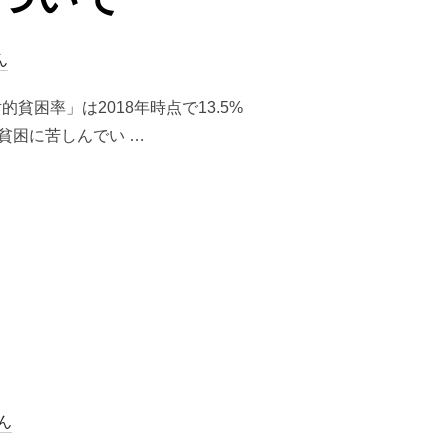
ん
困率」は2018年時点で13.5%
貧困に苦しんでい …
て”
ん