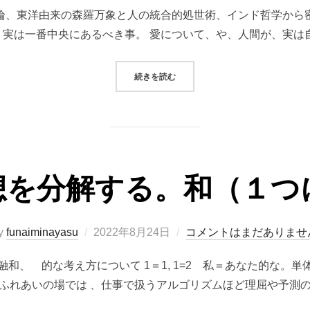
稿
論、東洋由来の森羅万象と人の統合的処世術、インド哲学から
日:
実は一番中央にあるべき事。 愛について、や、人間が、実は
“リミッターを外す”
続きを読む
想を分解する。和（１つ
投
y
funaiminayasu
2022年8月24日
コメントはまだありませ
稿
和、 的な考え方について 1＝1, 1=2 私＝あなた的な。
日:
のふれあいの場では 、仕事で扱うアルゴリズムほど理屈や予測の