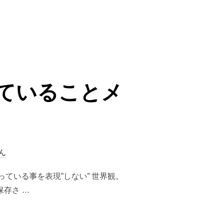
なる）。”
ていることメ
ん
ている事を表現”しない” 世界観。
存さ …
っていることメモ”