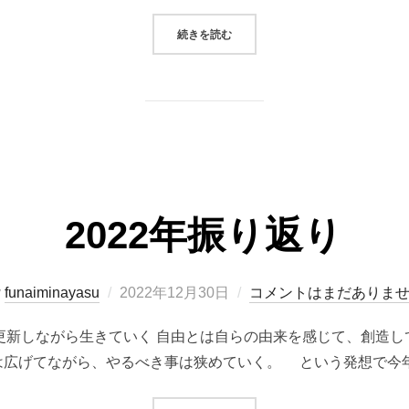
“順番の重要性”
続きを読む
2022年振り返り
投
y
funaiminayasu
2022年12月30日
コメントはまだありま
稿
 を更新しながら生きていく 自由とは自らの由来を感じて、創造
日:
は広げてながら、やるべき事は狭めていく。 という発想で今年