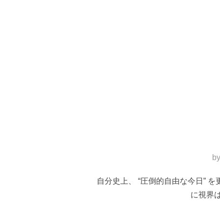
b
自分史上、 “圧倒的自由な今日”
に視界