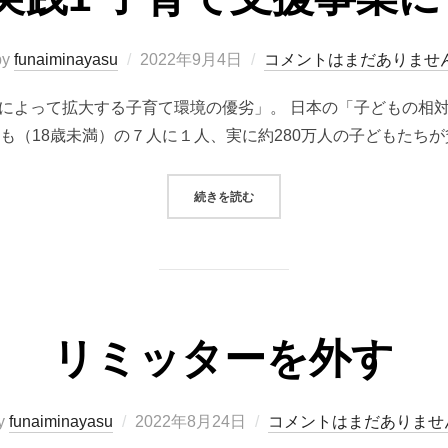
投
by
funaiminayasu
2022年9月4日
コメントはまだありませ
稿
よって拡大する子育て環境の優劣」。 日本の「子どもの相対的貧
日:
も（18歳未満）の７人に１人、実に約280万人の子どもたちが
“#事業実践1 子育て支援事業につい
続きを読む
リミッターを外す
投
y
funaiminayasu
2022年8月24日
コメントはまだありませ