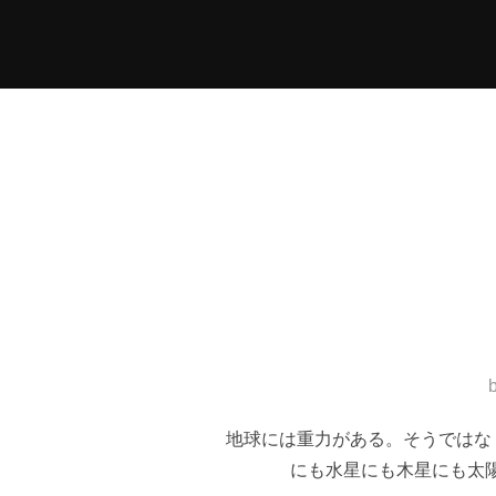
コ
ン
テ
ン
ツ
へ
ス
キ
ッ
プ
地球には重力がある。そうではな
にも水星にも木星にも太