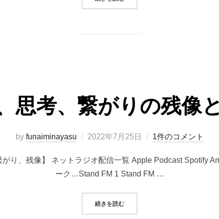
、思考、繋がりの残像
投
by
funaiminayasu
2022年7月25日
1件のコメント
稿
】 ネットラジオ配信一覧 Apple Podcast Spotify Amazon
日:
ーク…Stand FM 1 Stand FM …
“行動、思考、繋がりの残像と未来”
続きを読む