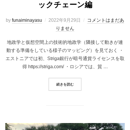
ックチェーン編
投
by
funaiminayasu
2022年9月29日
コメントはまだあ
稿
りません
日:
地政学と仮想空間上の技術的地政学（隣接して動きが連
動する準備をしている様子のマッピング）を見ておく ・
エストニアでは初、Striga銀行が暗号通貨ライセンスを取
得 https://striga.com/ ・ロシアでは、貿 …
“最近の気になるニュース ＃ブロ
続きを読む