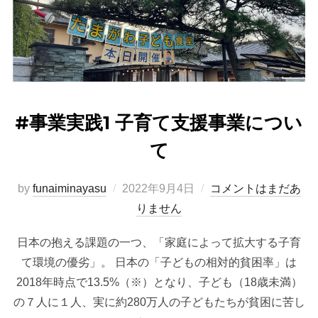
#事業実践1 子育て支援事業につい
て
投
by
funaiminayasu
2022年9月4日
コメントはまだあ
稿
りません
日:
日本の抱える課題の一つ、「家庭によって拡大する子育
て環境の優劣」。 日本の「子どもの相対的貧困率」は
2018年時点で13.5%（※）となり、子ども（18歳未満）
の７人に１人、実に約280万人の子どもたちが貧困に苦し