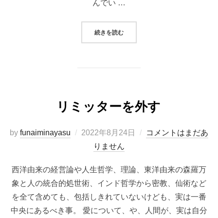
んでい …
“#事業実践1 子育て支援事業につい
続きを読む
リミッターを外す
投
by
funaiminayasu
2022年8月24日
コメントはまだあ
稿
りません
日:
西洋由来の経営論や人生哲学、理論、東洋由来の森羅万
象と人の統合的処世術、インド哲学から密教、仙術など
を全て含めても、包括しきれていないけども、実は一番
中央にあるべき事。 愛について、や、人間が、実は自分