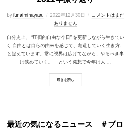
投
by
funaiminayasu
2022年12月30日
コメントはまだ
稿
ありません
日:
自分史上、 “圧倒的自由な今日” を更新しながら生きてい
く 自由とは自らの由来を感じて、創造していく生き方、
と捉えています。常に視界は広げてながら、やるべき事
は狭めていく。 という発想で今年は人 …
“2022年振り返り”
続きを読む
最近の気になるニュース ＃ブロ