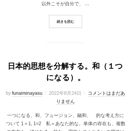
以外こそが自分で、 …
“リミッターを外す”
続きを読む
日本的思想を分解する。和（１つ
になる）。
投
by
funaiminayasu
2022年8月24日
コメントはまだあ
稿
りません
日:
一つになる、和、フュージョン、融和、 的な考え方に
ついて 1＝1, 1=2 私＝あなた的な。単体の存在も、複数