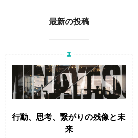
ま
で
最新の投稿
ス
ク
ロ
ー
ル
行動、思考、繋がりの残像と未
来