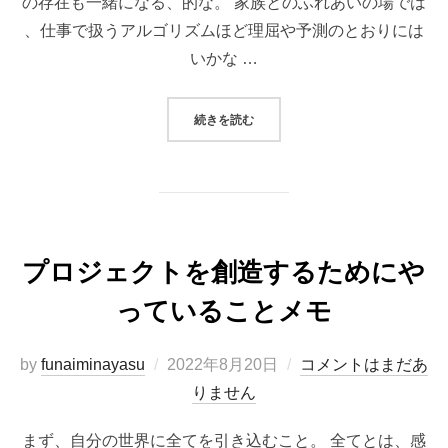
の存在も一緒になる、的な。 家族とのふれあいの場では
、仕事で扱うアルゴリズムほど理屈や予測のとおりには
いかな …
“日本的思想を分解する。和（１つに
続きを読む
プロジェクトを創造するためにや
っていることメモ
投
by
funaiminayasu
2022年8月20日
コメントはまだあ
稿
りません
日:
まず、自分の世界に全てを引き込むこと。 全てとは、感