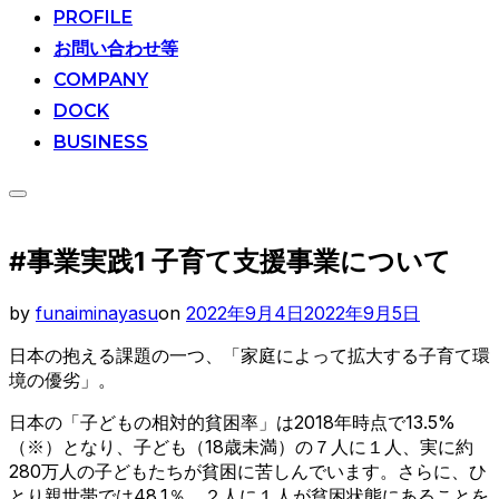
ン
PROFILE
テ
お問い合わせ等
ン
ツ
COMPANY
へ
DOCK
ス
BUSINESS
キ
ッ
プ
サ
イ
ド
#事業実践1 子育て支援事業について
バ
ー
と
投
by
funaiminayasu
on
2022年9月4日
2022年9月5日
ナ
稿
ビ
日本の抱える課題の一つ、「家庭によって拡大する子育て環
日:
ゲ
境の優劣」。
ー
シ
日本の「子どもの相対的貧困率」は2018年時点で13.5%
ョ
ン
（※）となり、子ども（18歳未満）の７人に１人、実に約
を
280万人の子どもたちが貧困に苦しんでいます。さらに、ひ
切
とり親世帯では48.1％、２人に１人が貧困状態にあることを