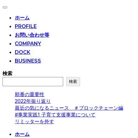
ナ
ビ
ホーム
ゲ
PROFILE
ー
シ
お問い合わせ等
ョ
ン
COMPANY
切
DOCK
り
替
BUSINESS
え
検索
検索
順番の重要性
2022年振り返り
最近の気になるニュース ＃ブロックチェーン編
#事業実践1 子育て支援事業について
リミッターを外す
コ
ホーム