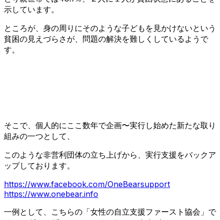
り
示しています。
替
え
ところが、身の周りにそのような子どもを見かけないという
る
貧困の見えづらさが、問題の解決を難しくしているようで
す。
そこで、個人的にここ数年で企画〜実行し始めた新たな取り
組みの一つとして、
このような非営利団体の立ち上げから、実行支援をバックア
ップしております。
https://www.facebook.com/OneBearsupport
https://www.onebear.info
一例として、こちらの「女性の自立支援ファースト協会」で